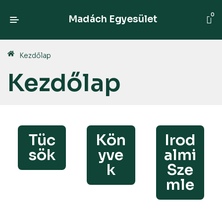
0
Madách Egyesület
Kezdőlap
Kezdőlap
Tüc
Kön
Irod
sök
yve
almi
k
Sze
mle