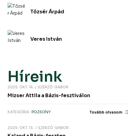
Tőzsér Árpád
Veres István
Híreink
2025. OKT. 14.
SZERZŐ:
GABOR
Mizser Attila a Bázis-fesztiválon
KATEGÓRIA:
POZSONY
Tovább olvasom
2025. OKT. 13.
SZERZŐ:
GABOR
Kaland a Bázis-feszten