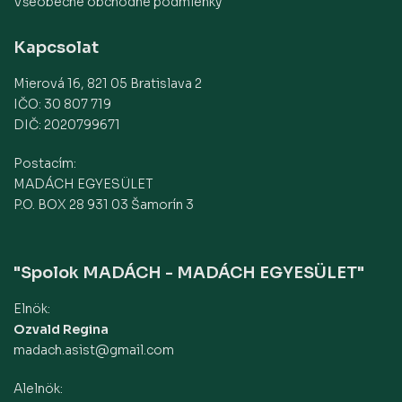
Všeobecné obchodné podmienky
Kapcsolat
Mierová 16, 821 05 Bratislava 2
IČO: 30 807 719
DIČ: 2020799671
Postacím:
MADÁCH EGYESÜLET
P.O. BOX 28 931 03 Šamorín 3
"Spolok MADÁCH - MADÁCH EGYESÜLET"
Elnök:
Ozvald Regina
madach.asist@gmail.com
Alelnök: