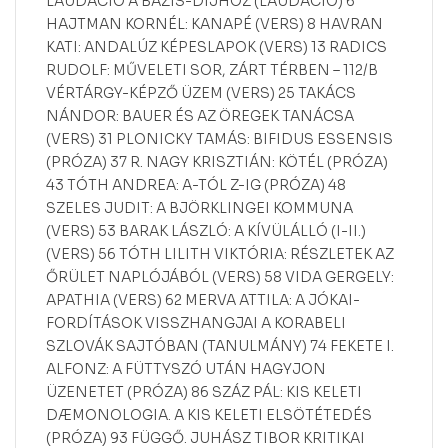
LAUDÁCIÓ A BÁZIS-DÍJHOZ (LAUDÁCIÓ) 6
HAJTMAN KORNÉL: KANAPÉ (VERS) 8 HAVRAN
KATI: ANDALÚZ KÉPESLAPOK (VERS) 13 RADICS
RUDOLF: MŰVELETI SOR, ZÁRT TÉRBEN – 112/B
VÉRTÁRGY-KÉPZŐ ÜZEM (VERS) 25 TAKÁCS
NÁNDOR: BAUER ÉS AZ ÖREGEK TANÁCSA
(VERS) 31 PLONICKY TAMÁS: BIFIDUS ESSENSIS
(PRÓZA) 37 R. NAGY KRISZTIÁN: KÖTÉL (PRÓZA)
43 TÓTH ANDREA: A-TÓL Z-IG (PRÓZA) 48
SZELES JUDIT: A BJÖRKLINGEI KOMMUNA
(VERS) 53 BARAK LÁSZLÓ: A KÍVÜLÁLLÓ (I-II.)
(VERS) 56 TÓTH LILITH VIKTÓRIA: RÉSZLETEK AZ
ŐRÜLET NAPLÓJÁBÓL (VERS) 58 VIDA GERGELY:
APATHIA (VERS) 62 MERVA ATTILA: A JÓKAI-
FORDÍTÁSOK VISSZHANGJAI A KORABELI
SZLOVÁK SAJTÓBAN (TANULMÁNY) 74 FEKETE I.
ALFONZ: A FÜTTYSZÓ UTÁN HAGYJON
ÜZENETET (PRÓZA) 86 SZÁZ PÁL: KIS KELETI
DÆMONOLOGIA. A KIS KELETI ELSÖTÉTEDÉS
(PRÓZA) 93 FÜGGŐ. JUHÁSZ TIBOR KRITIKAI