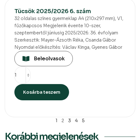
Tücsök 2025/2026 6. szám
32 oldalas színes gyermeklap A4 (210x297 mm), V1,
fűzőkapcsos Megjelenik évente 10-szer,
szeptembertől júniusig 2025/2026: 36. évfolyam
Szerkesztik: Mayer-Ázsoth Réka, Csanda Gábor
Nyomdai előkészítés: Václav Kinga, Gyenes Gábor
Beleolvasok
Kosárba teszem
1
2
3
4
5
Korábbi megjelenések