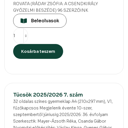
ROVATA (RÁDAY ZSÓFIA: A CSENDKIRÁLY
GYŐZELMI BESZÉDE) 96 SZERZŐINK
Beleolvasok
Kosárba teszem
Tücsök 2025/2026 7. szám
32 oldalas színes gyermeklap A4 (210x297 mm), V1,
fűzőkapcsos Megjelenik évente 10-szer,
szeptembertől júniusig 2025/2026: 36. évfolyam
Szerkesztik: Mayer-Ázsoth Réka, Csanda Gábor
Nyomdai előkészítés: Václav Kinga, Gyenes Gábor