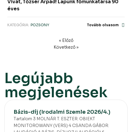
Vivát, Tőzsér Árpád! Lapunk főmunkatársa 90
éves
KATEGÓRIA:
POZSONY
Tovább olvasom
« Előző
Következő »
Legújabb
megjelenések
Bázis-díj (Irodalmi Szemle 2026/4.)
Tartalom 3 MOLNÁR T. ESZTER: OBIEKT
MONITOROWANY (VERS) 4 CSANDA GÁBOR: