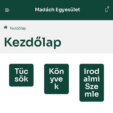
0
Madách Egyesület
Kezdőlap
Kezdőlap
Tüc
Kön
Irod
sök
yve
almi
k
Sze
mle