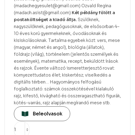
(madachegyesulet@gmail.com) Ozvald Regina
(madach.asist@gmail.com)
Két példány fölött a
postaköltséget a kiadó állja.
Szülőknek,
nagyszülőknek, pedagógusoknak, de elsősorban 4–
10 éves korú gyermekeknek, óvodásoknak és
kisiskolásoknak. Tartalma egyebek közt: vers, mese
(magyar, német és angol), biológia (állatok),
földrajz (világ), történelem (jelentős személyek és
események), matematika, recept, beküldött írások
és rajzok. Évente változó ismeretterjesztő rovat:
környezettudatos élet; kiskertész; viselkedés a
digitális térben… Hagyományos felfogású
foglalkoztató: számok összekötésével kialakuló
rajz, kifestő, kivágható és összeragasztható figurák,
kötés-varrás, rajz alapján megírandó mese stb.
Beleolvasok