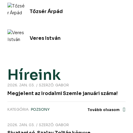
Tőzsér Árpád
Veres István
Híreink
2026. JAN. 03.
SZERZŐ:
GABOR
Megjelent az Irodalmi Szemle januári száma!
KATEGÓRIA:
POZSONY
Tovább olvasom
2026. JAN. 03.
SZERZŐ:
GABOR
Sivatagi só. Szalay Zoltán könyve