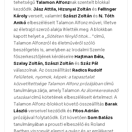
tehetségű
Talamon Alfonz
nak szentelt blokkal
kezdődik.
Jász Attila, Hizsnyai Zoltán
és
Fellinger
Károly
verseit, valamint
Szászi Zoltán
és
N. Tóth
Anikó
elbeszéléseit Talamon Alfonz művei, illetve
az életrajzi szerző alakja ihlették meg. A blokkban
kapott helyet a
„Sötéten fénylő titok...”
című,
Talamon Alfonzról és életművéről szóló
beszélgetés is, amelyben az Irodalmi Szemle
főszerkesztőjének kérdéseire
Hajtman Béla,
Szalay Zoltán, Szászi Zoltán
és
Száz Pál
válaszolnak. Az összeállítást
Radics Rudolf
Felületek, nyomok, képek: a tapasztalat
közvetítettsége Talamon Alfonz prózájában
című
tanulmánya zárja, amely Talamon
Az álomkereskedő
utazásai
című kötetének elbeszéléseit értelmezi. A
Talamon Alfonz-blokkot követő összeállítás
Barak
László
verseivel kezdődik és
Fitos Adrián
prózájával folytatódik. Ezt követően
Som Balázs
tanulmányában a prousti elbeszélő és Roland
Barthes viszonyát elemzi a gyász és az emlékezet