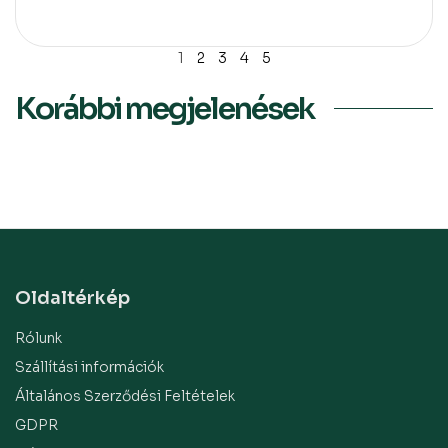
1
2
3
4
5
Korábbi megjelenések
Oldaltérkép
Rólunk
Szállítási információk
Általános Szerződési Feltételek
GDPR