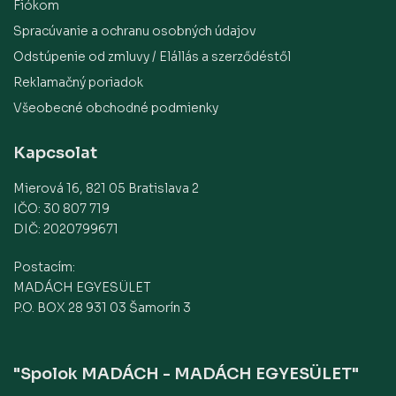
Fiókom
Spracúvanie a ochranu osobných údajov
Odstúpenie od zmluvy / Elállás a szerződéstől
Reklamačný poriadok
Všeobecné obchodné podmienky
Kapcsolat
Mierová 16, 821 05 Bratislava 2
IČO: 30 807 719
DIČ: 2020799671
Postacím:
MADÁCH EGYESÜLET
P.O. BOX 28 931 03 Šamorín 3
"Spolok MADÁCH - MADÁCH EGYESÜLET"