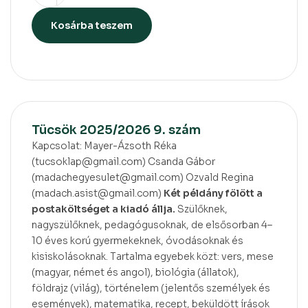
Kosárba teszem
Tücsök 2025/2026 9. szám
Kapcsolat: Mayer-Ázsoth Réka
(tucsoklap@gmail.com) Csanda Gábor
(madachegyesulet@gmail.com) Ozvald Regina
(madach.asist@gmail.com)
Két példány fölött a
postaköltséget a kiadó állja.
Szülőknek,
nagyszülőknek, pedagógusoknak, de elsősorban 4–
10 éves korú gyermekeknek, óvodásoknak és
kisiskolásoknak. Tartalma egyebek közt: vers, mese
(magyar, német és angol), biológia (állatok),
földrajz (világ), történelem (jelentős személyek és
események), matematika, recept, beküldött írások