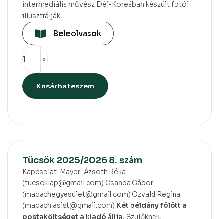
intermediális művész Dél-Koreában készült fotói
illusztrálják.
Beleolvasok
Kosárba teszem
Tücsök 2025/2026 8. szám
Kapcsolat: Mayer-Ázsoth Réka
(tucsoklap@gmail.com) Csanda Gábor
(madachegyesulet@gmail.com) Ozvald Regina
(madach.asist@gmail.com)
Két példány fölött a
postaköltséget a kiadó állja.
Szülőknek,