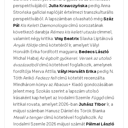
perspektívájából,
Julia Krawczyńska
pedig Anna
Strońska galíciai naplóját értelmezi transzkulturális
perspektívából. A lapszámban olvasható még
Száz
Pál
Kis Keleti Dæmonologia
című sorozatának
következő darabja
Rémes kis keleti utazás
címmel,
valamint négy kritika.
Visy Beatrix
Slavka Liptáková
Anyák földje
című kötetéről ír, amelyet Vályi
Horváth Erika fordított magyarra;
Bedecs László
Michal Habaj
Az égbolt gyökerei. Versek az utolsó
évszázadból
című kötetével foglalkozik, amelynek
fordítója Merva Attila;
Vályi Horváth Erika
pedig N.
Tóth Anikó
Fedezz fel!
című kötetét recenzálta.
Mindhárom könyv az Abacus+ Kiadó gondozásában
jelent meg. Szokás szerint a lapszám utolsó
írásaként kap helyet az Irodalmi Szemle
Függő
című
kritikai rovata, amelyet 2026-ban
Juhász Tibor
ír, a
májusi számban Hanusz Dániel és Török Bianka
Mesél a tenger
című kötetével foglalkozik. Az
Irodalmi Szemle 2026 májusi számát
Pálmai László