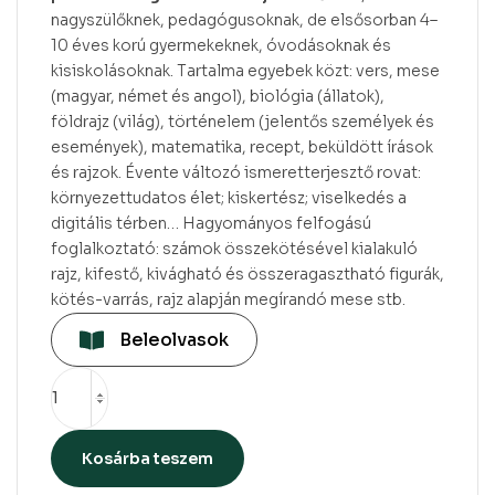
nagyszülőknek, pedagógusoknak, de elsősorban 4–
10 éves korú gyermekeknek, óvodásoknak és
kisiskolásoknak. Tartalma egyebek közt: vers, mese
(magyar, német és angol), biológia (állatok),
földrajz (világ), történelem (jelentős személyek és
események), matematika, recept, beküldött írások
és rajzok. Évente változó ismeretterjesztő rovat:
környezettudatos élet; kiskertész; viselkedés a
digitális térben… Hagyományos felfogású
foglalkoztató: számok összekötésével kialakuló
rajz, kifestő, kivágható és összeragasztható figurák,
kötés-varrás, rajz alapján megírandó mese stb.
Beleolvasok
Kosárba teszem