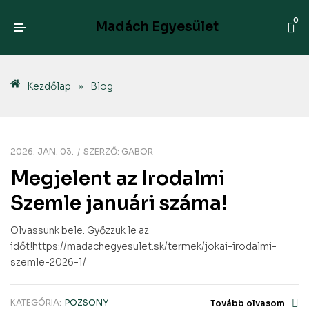
0
Madách Egyesület
Kezdőlap
»
Blog
2026. JAN. 03.
SZERZŐ:
GABOR
Megjelent az Irodalmi
Szemle januári száma!
Olvassunk bele. Győzzük le az
időt!https://madachegyesulet.sk/termek/jokai-irodalmi-
szemle-2026-1/
KATEGÓRIA:
POZSONY
Tovább olvasom