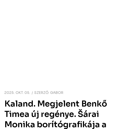
2025. OKT. 05.
SZERZŐ:
GABOR
Kaland. Megjelent Benkő
Timea új regénye. Šárai
Monika borítógrafikája a