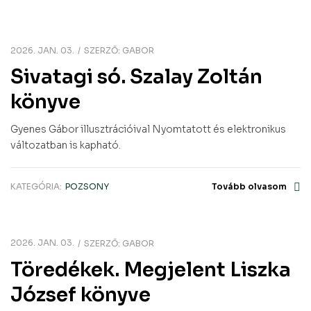
2026. JAN. 03.
SZERZŐ:
GABOR
Sivatagi só. Szalay Zoltán
könyve
Gyenes Gábor illusztrációival Nyomtatott és elektronikus
változatban is kapható.
KATEGÓRIA:
POZSONY
Tovább olvasom
2026. JAN. 03.
SZERZŐ:
GABOR
Töredékek. Megjelent Liszka
József könyve