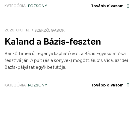
KATEGÓRIA:
POZSONY
Tovább olvasom
2025. OKT. 13.
SZERZŐ:
GABOR
Kaland a Bázis-feszten
Benkő Timea új regénye kapható volt a Bázis Egyesület őszi
fesztiválján. A pult (és a könyvek) mögött: Gubis Vica, az idei
Bázis-pályázat egyik befutója.
KATEGÓRIA:
POZSONY
Tovább olvasom