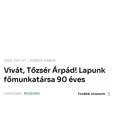
2025. OKT. 07.
SZERZŐ:
GABOR
Vivát, Tőzsér Árpád! Lapunk
főmunkatársa 90 éves
KATEGÓRIA:
POZSONY
Tovább olvasom