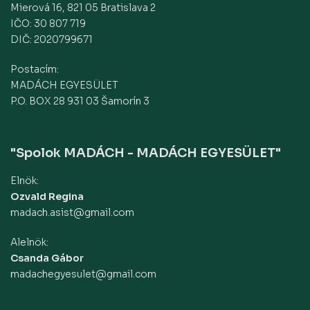
Mierová 16, 821 05 Bratislava 2
IČO: 30 807 719
DIČ: 2020799671
Postacím:
MADÁCH EGYESÜLET
P.O. BOX 28 931 03 Šamorín 3
"Spolok MADÁCH - MADÁCH EGYESÜLET"
Elnök:
Ozvald Regina
madach.asist@gmail.com
Alelnök:
Csanda Gábor
madachegyesulet@gmail.com