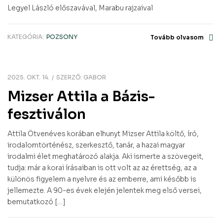
Legyel László előszavával, Marabu rajzaival
KATEGÓRIA:
POZSONY
Tovább olvasom
2025. OKT. 14.
SZERZŐ:
GABOR
Mizser Attila a Bázis-
fesztiválon
Attila Ötvenéves korában elhunyt Mizser Attila költő, író,
irodalomtörténész, szerkesztő, tanár, a hazai magyar
irodalmi élet meghatározó alakja. Aki ismerte a szövegeit,
tudja: már a korai írásaiban is ott volt az az érettség, az a
különös figyelem a nyelvre és az emberre, ami később is
jellemezte. A 90-es évek elején jelentek meg első versei,
bemutatkozó […]