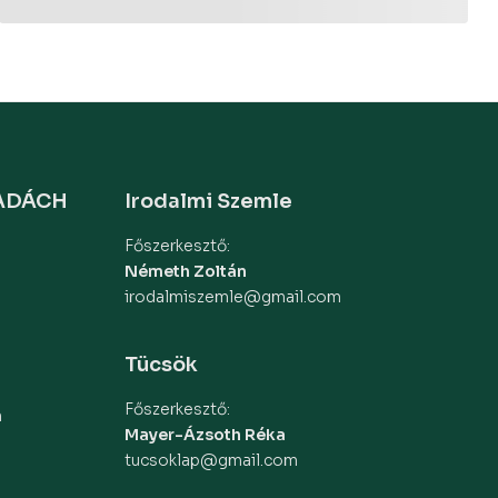
MADÁCH
Irodalmi Szemle
Főszerkesztő:
Németh Zoltán
irodalmiszemle@gmail.com
Tücsök
Főszerkesztő:
m
Mayer-Ázsoth Réka
tucsoklap@gmail.com