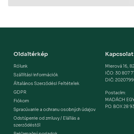
Oldaltérkép
Kapcsolat
Rólunk
Mierová 16, 82
IČO: 30 807 7
Szállítási információk
DIČ: 2020799
Általános Szerződési Feltételek
GDPR
Postacím:
MADÁCH EG
Fiókom
P.O. BOX 28 9
Spracúvanie a ochranu osobných údajov
Odstúpenie od zmluvy / Elállás a
szerződéstől
Reklamačný poriadok