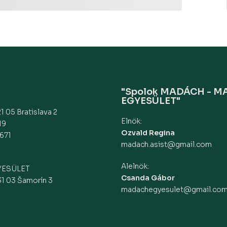
"Spolok MADÁCH - 
EGYESÜLET"
1 05 Bratislava 2
Elnök:
19
Ozvald Regina
671
madach.asist@gmail.com
Alelnök:
YESÜLET
Csanda Gábor
31 03 Šamorín 3
madachegyesulet@gmail.co