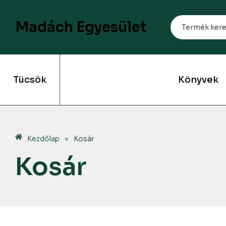
Madách Egyesület
Tücsök
Könyvek
Kezdőlap
»
Kosár
Kosár