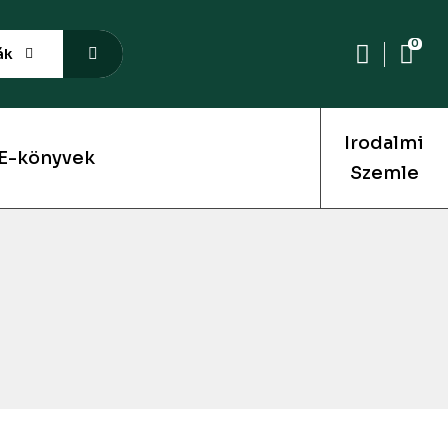
0
ák
Irodalmi
E-könyvek
Szemle