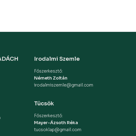
MADÁCH
Irodalmi Szemle
Főszerkesztő:
Németh Zoltán
irodalmiszemle@gmail.com
Tücsök
Főszerkesztő:
m
Mayer-Ázsoth Réka
tucsoklap@gmail.com