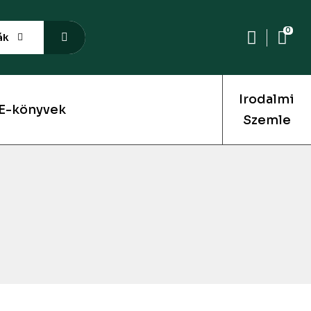
0
ák
Irodalmi
E-könyvek
Szemle