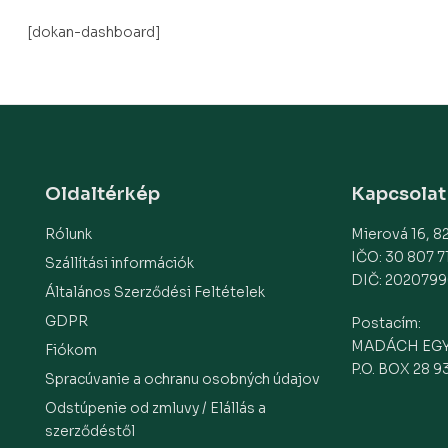
[dokan-dashboard]
Oldaltérkép
Kapcsolat
Rólunk
Mierová 16, 82
IČO: 30 807 7
Szállítási információk
DIČ: 2020799
Általános Szerződési Feltételek
GDPR
Postacím:
MADÁCH EG
Fiókom
P.O. BOX 28 9
Spracúvanie a ochranu osobných údajov
Odstúpenie od zmluvy / Elállás a
szerződéstől