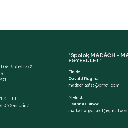
"Spolok MADÁCH - 
EGYESÜLET"
1 05 Bratislava 2
Elnök:
19
Ozvald Regina
671
madach.asist@gmail.com
Alelnök:
YESÜLET
Csanda Gábor
31 03 Šamorín 3
madachegyesulet@gmail.co