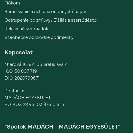
Fiókom
Spracúvanie a ochranu osobných údajov
Odstúpenie od zmluvy / Elállás a szerződéstől
Reklamačný poriadok
Všeobecné obchodné podmienky
Kapcsolat
Mierová 16, 821 05 Bratislava 2
IČO: 30 807 719
DIČ: 2020799671
Postacím:
MADÁCH EGYESÜLET
P.O. BOX 28 931 03 Šamorín 3
"Spolok MADÁCH - MADÁCH EGYESÜLET"