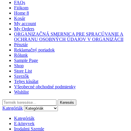
FAQs
Fiókom
Home 8
Kosár
My account
My Orders
ORGANIZAČNÁ SMERNICA PRE SPRACÚVANIE A
OCHRANU OSOBNÝCH ÚDAJOV V ORGANIZÁCII
Pénztár
Reklamačný poriadok
Rólunk
Sample Page
Shop
Store List
Szerzők
Teljes kínálat
Všeobecné obchodné podmienky
Wishlist
Search
Keresés
for:
Kategóriák
Kategóriák
E-könyvek
Irodalmi Szemle