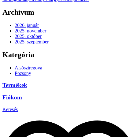
Archívum
2026. január
2025. november
2025. október
2025. szeptember
Kategória
Alsósztregova
Pozsony
Termékek
Fiókom
Keresés