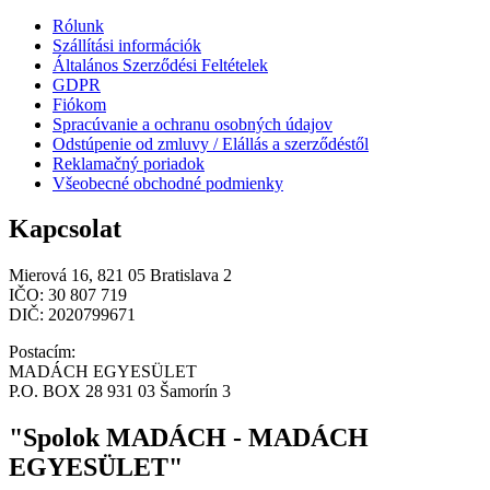
Rólunk
Szállítási információk
Általános Szerződési Feltételek
GDPR
Fiókom
Spracúvanie a ochranu osobných údajov
Odstúpenie od zmluvy / Elállás a szerződéstől
Reklamačný poriadok
Všeobecné obchodné podmienky
Kapcsolat
Mierová 16, 821 05 Bratislava 2
IČO: 30 807 719
DIČ: 2020799671
Postacím:
MADÁCH EGYESÜLET
P.O. BOX 28 931 03 Šamorín 3
"Spolok MADÁCH - MADÁCH
EGYESÜLET"