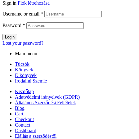
Sign in
Fiók létrehozása
Username or email
*
Password
*
Login
Lost your password?
Main menu
Tücsök
Könyvek
E-könyvek
Irodalmi Szemle
Kezdőlap
Adatvédelmi irányelvek (GDPR)
Általános Szerződési Feltételek
Blog
Cart
Checkout
Contact
Dashboard
Elállás a szerződéstől