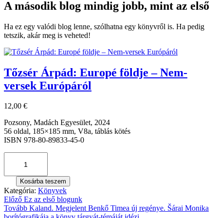
A második blog mindig jobb, mint az első
Ha ez egy valódi blog lenne, szólhatna egy könyvről is. Ha pedig
tetszik, akár meg is veheted!
Tőzsér Árpád: Europé földje – Nem-
versek Európáról
12,00
€
Pozsony, Madách Egyesület, 2024
56 oldal, 185×185 mm, V8a, táblás kötés
ISBN 978-80-89833-45-0
Kosárba teszem
Kategória:
Könyvek
Bejegyzés
Előző
Ez az első blogunk
Tovább
Kaland. Megjelent Benkő Timea új regénye. Šárai Monika
navigáció
borítógrafikája a könyv tárgyát-témáját idézi.