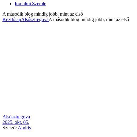
Irodalmi Szemle
A második blog mindig jobb, mint az első
Kezdőlap
Alsósztregova
A második blog mindig jobb, mint az első
Kategória
Alsósztregova
2025. okt. 05.
Szerző:
Andris