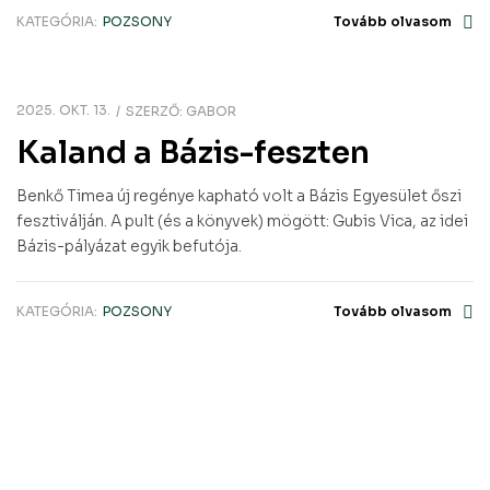
KATEGÓRIA:
POZSONY
Tovább olvasom
2025. OKT. 13.
SZERZŐ:
GABOR
Kaland a Bázis-feszten
Benkő Timea új regénye kapható volt a Bázis Egyesület őszi
fesztiválján. A pult (és a könyvek) mögött: Gubis Vica, az idei
Bázis-pályázat egyik befutója.
KATEGÓRIA:
POZSONY
Tovább olvasom