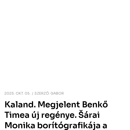
2025. OKT. 05.
SZERZŐ:
GABOR
Kaland. Megjelent Benkő
Timea új regénye. Šárai
Monika borítógrafikája a