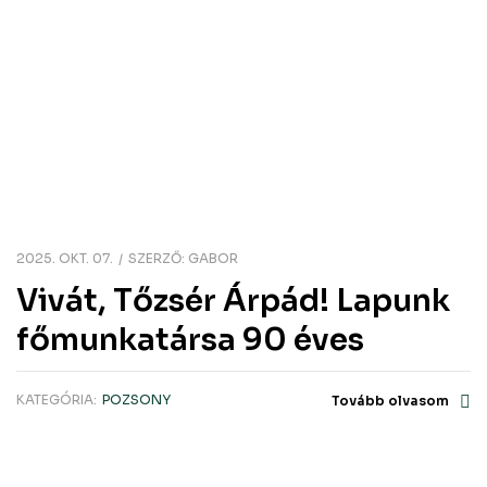
2025. OKT. 07.
SZERZŐ:
GABOR
Vivát, Tőzsér Árpád! Lapunk
főmunkatársa 90 éves
KATEGÓRIA:
POZSONY
Tovább olvasom