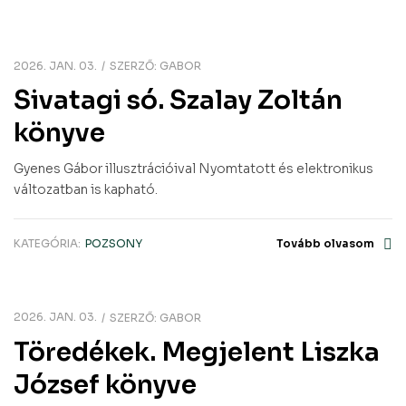
2026. JAN. 03.
SZERZŐ:
GABOR
Sivatagi só. Szalay Zoltán
könyve
Gyenes Gábor illusztrációival Nyomtatott és elektronikus
változatban is kapható.
KATEGÓRIA:
POZSONY
Tovább olvasom
2026. JAN. 03.
SZERZŐ:
GABOR
Töredékek. Megjelent Liszka
József könyve