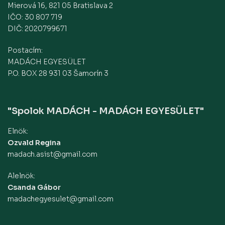
Mierová 16, 821 05 Bratislava 2
IČO: 30 807 719
DIČ: 2020799671
Postacím:
MADÁCH EGYESÜLET
P.O. BOX 28 931 03 Šamorín 3
"Spolok MADÁCH - MADÁCH EGYESÜLET"
Elnök:
Ozvald Regina
madach.asist@gmail.com
Alelnök:
Csanda Gábor
madachegyesulet@gmail.com