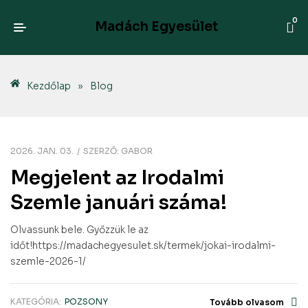
0
Madách Egyesület
Kezdőlap
»
Blog
2026. JAN. 03.
SZERZŐ:
GABOR
Megjelent az Irodalmi
Szemle januári száma!
Olvassunk bele. Győzzük le az
időt!https://madachegyesulet.sk/termek/jokai-irodalmi-
szemle-2026-1/
KATEGÓRIA:
POZSONY
Tovább olvasom