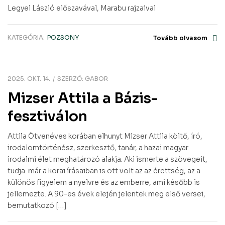
Legyel László előszavával, Marabu rajzaival
KATEGÓRIA:
POZSONY
Tovább olvasom
2025. OKT. 14.
SZERZŐ:
GABOR
Mizser Attila a Bázis-
fesztiválon
Attila Ötvenéves korában elhunyt Mizser Attila költő, író,
irodalomtörténész, szerkesztő, tanár, a hazai magyar
irodalmi élet meghatározó alakja. Aki ismerte a szövegeit,
tudja: már a korai írásaiban is ott volt az az érettség, az a
különös figyelem a nyelvre és az emberre, ami később is
jellemezte. A 90-es évek elején jelentek meg első versei,
bemutatkozó […]