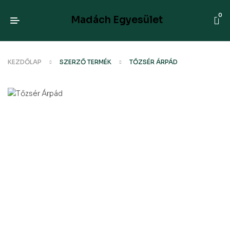
0
Madách Egyesület
KEZDŐLAP
SZERZŐ TERMÉK
TŐZSÉR ÁRPÁD