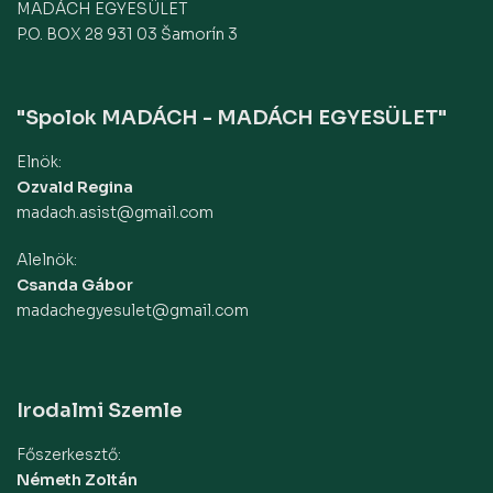
MADÁCH EGYESÜLET
P.O. BOX 28 931 03 Šamorín 3
"Spolok MADÁCH - MADÁCH EGYESÜLET"
Elnök:
Ozvald Regina
madach.asist@gmail.com
Alelnök:
Csanda Gábor
madachegyesulet@gmail.com
Irodalmi Szemle
Főszerkesztő:
Németh Zoltán