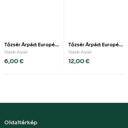
Tőzsér Árpád: Europé
Tőzsér Árpád: Europé
földje – Nem-versek
földje – Nem-versek
Tőzsér Árpád
Tőzsér Árpád
Európáról (e-könyv)
Európáról
6,00
€
12,00
€
Oldaltérkép