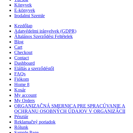
Könyvek
E-könyvek
Irodalmi Szemle
Kezdőlap
Adatvédelmi irányelvek (GDPR)
Általános Szerződési Feltételek
Blog
Cart
Checkout
Contact
Dashboard
Elállás a szerződéstől
FAQs
Fiókom
Home 8
Kosár
My account
My Orders
ORGANIZAČNÁ SMERNICA PRE SPRACÚVANIE A
OCHRANU OSOBNÝCH ÚDAJOV V ORGANIZÁCII
Pénztár
Reklamačný poriadok
Rólunk
Sample Page