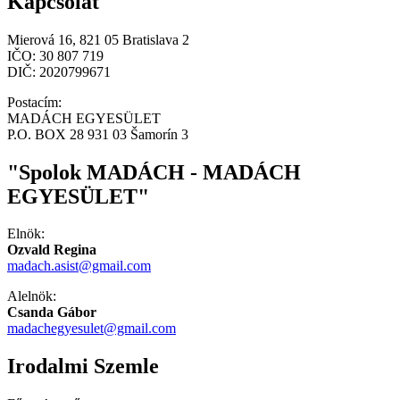
Kapcsolat
Mierová 16, 821 05 Bratislava 2
IČO: 30 807 719
DIČ: 2020799671
Postacím:
MADÁCH EGYESÜLET
P.O. BOX 28 931 03 Šamorín 3
"Spolok MADÁCH - MADÁCH
EGYESÜLET"
Elnök:
Ozvald Regina
madach.asist@gmail.com
Alelnök:
Csanda Gábor
madachegyesulet@gmail.com
Irodalmi Szemle