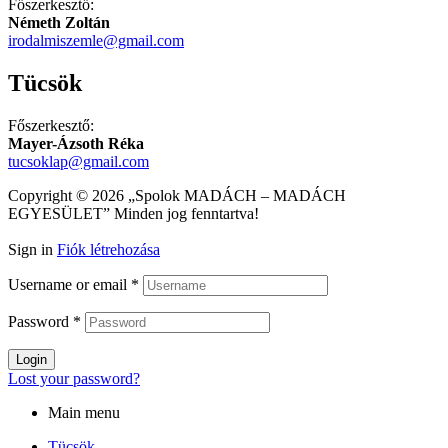
Főszerkesztő:
Németh Zoltán
irodalmiszemle@gmail.com
Tücsök
Főszerkesztő:
Mayer-Ázsoth Réka
tucsoklap@gmail.com
Copyright © 2026 „Spolok MADÁCH – MADÁCH
EGYESÜLET” Minden jog fenntartva!
Sign in
Fiók létrehozása
Username or email
*
Password
*
Login
Lost your password?
Main menu
Tücsök