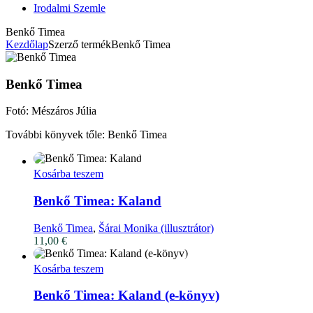
Irodalmi Szemle
Benkő Timea
Kezdőlap
Szerző termék
Benkő Timea
Benkő Timea
Fotó: Mészáros Júlia
További könyvek tőle: Benkő Timea
Kosárba teszem
Benkő Timea: Kaland
Benkő Timea
,
Šárai Monika (illusztrátor)
11,00
€
Kosárba teszem
Benkő Timea: Kaland (e-könyv)