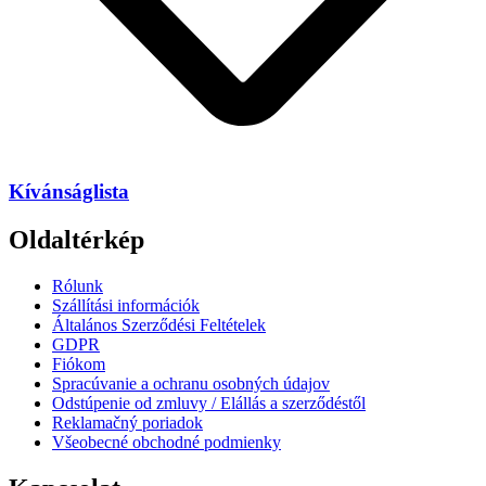
Kívánságlista
Oldaltérkép
Rólunk
Szállítási információk
Általános Szerződési Feltételek
GDPR
Fiókom
Spracúvanie a ochranu osobných údajov
Odstúpenie od zmluvy / Elállás a szerződéstől
Reklamačný poriadok
Všeobecné obchodné podmienky