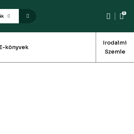
0
ák
Irodalmi
E-könyvek
Szemle