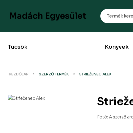
Madách Egyesület
Tücsök
Könyvek
KEZDŐLAP
SZERZŐ TERMÉK
STRIEŽENEC ALEX
Striež
Fotó: A szerző a