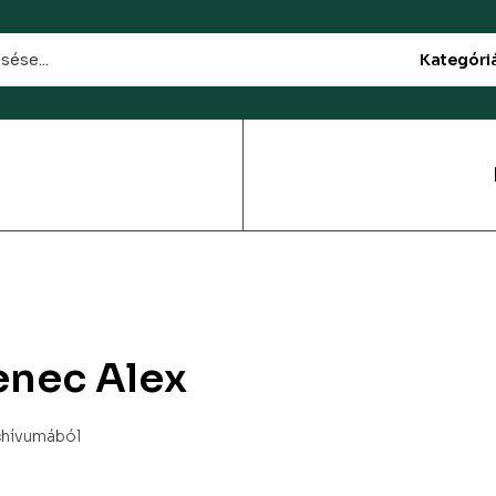
Kategóri
enec Alex
rchívumából