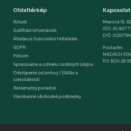
Oldaltérkép
Kapcsolat
Rólunk
Mierová 16, 82
IČO: 30 807 7
Szállítási információk
DIČ: 2020799
Általános Szerződési Feltételek
GDPR
Postacím:
MADÁCH EG
Fiókom
P.O. BOX 28 9
Spracúvanie a ochranu osobných údajov
Odstúpenie od zmluvy / Elállás a
szerződéstől
Reklamačný poriadok
Všeobecné obchodné podmienky