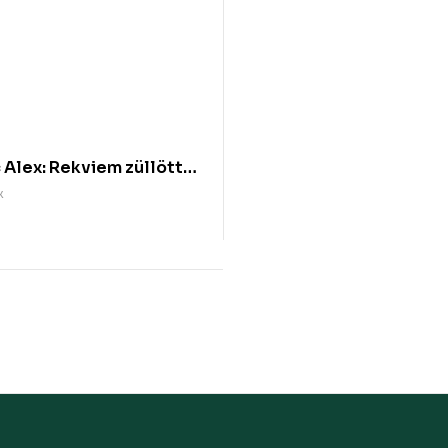
 Alex: Rekviem züllött
rt
x