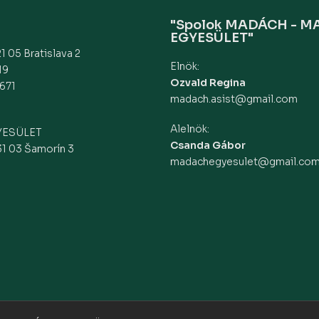
"Spolok MADÁCH - 
EGYESÜLET"
1 05 Bratislava 2
Elnök:
19
Ozvald Regina
671
madach.asist@gmail.com
Alelnök:
YESÜLET
Csanda Gábor
31 03 Šamorín 3
madachegyesulet@gmail.co