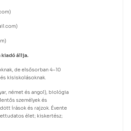
.com)
il.com)
om)
kiadó állja.
knak, de elsősorban 4–10
és kisiskolásoknak.
ar, német és angol), biológia
jelentős személyek és
ött írások és rajzok. Évente
ettudatos élet; kiskertész;