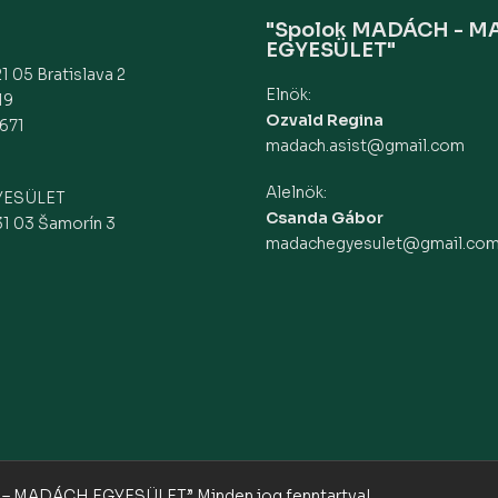
"Spolok MADÁCH - 
EGYESÜLET"
1 05 Bratislava 2
Elnök:
19
Ozvald Regina
671
madach.asist@gmail.com
Alelnök:
YESÜLET
Csanda Gábor
31 03 Šamorín 3
madachegyesulet@gmail.co
 – MADÁCH EGYESÜLET” Minden jog fenntartva!