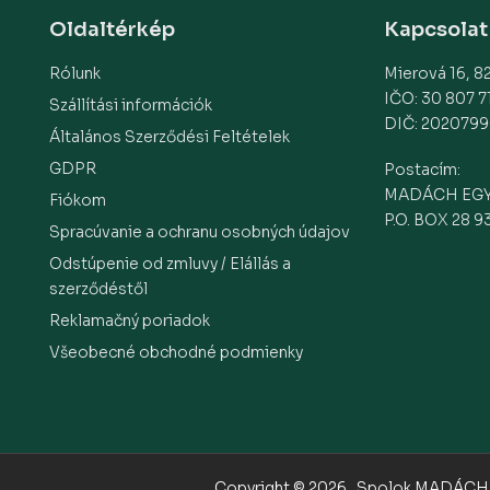
Oldaltérkép
Kapcsolat
Rólunk
Mierová 16, 82
IČO: 30 807 7
Szállítási információk
DIČ: 2020799
Általános Szerződési Feltételek
GDPR
Postacím:
MADÁCH EG
Fiókom
P.O. BOX 28 9
Spracúvanie a ochranu osobných údajov
Odstúpenie od zmluvy / Elállás a
szerződéstől
Reklamačný poriadok
Všeobecné obchodné podmienky
Copyright © 2026 „Spolok MADÁCH