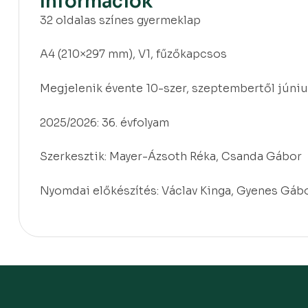
Információk
32 oldalas színes gyermeklap
A4 (210×297 mm), V1, fűzőkapcsos
Megjelenik évente 10-szer, szeptembertől júniu
2025/2026: 36. évfolyam
Szerkesztik: Mayer-Ázsoth Réka, Csanda Gábor
Nyomdai előkészítés: Václav Kinga, Gyenes Gáb