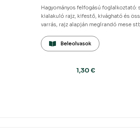
Hagyományos felfogású foglalkoztató:
kialakuló rajz, kifestő, kivágható és ös
varrás, rajz alapján megírandó mese stb
Beleolvasok
1,30
€