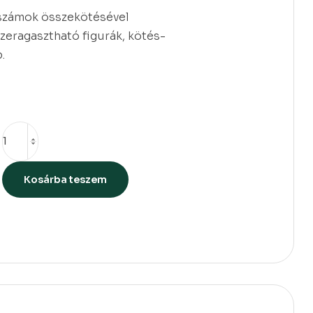
 számok összekötésével
szeragasztható figurák, kötés-
.
Kosárba teszem