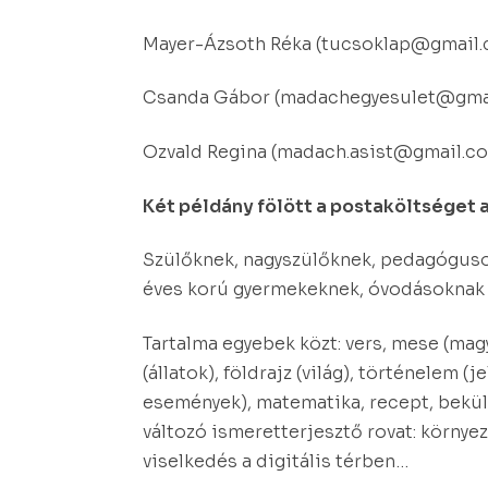
Mayer-Ázsoth Réka (tucsoklap@gmail
Csanda Gábor (madachegyesulet@gma
Ozvald Regina (madach.asist@gmail.c
Két példány fölött a postaköltséget a 
Szülőknek, nagyszülőknek, pedagóguso
éves korú gyermekeknek, óvodásoknak 
Tartalma egyebek közt: vers, mese (magy
(állatok), földrajz (világ), történelem (
események), matematika, recept, beküld
változó ismeretterjesztő rovat: környez
viselkedés a digitális térben…