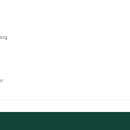
sig
or