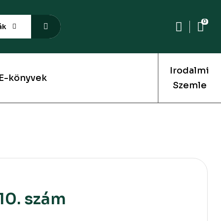
0
ák
Irodalmi
E-könyvek
Szemle
10. szám