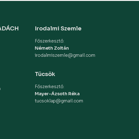
MADÁCH
Irodalmi Szemle
Főszerkesztő:
Németh Zoltán
irodalmiszemle@gmail.com
Tücsök
Főszerkesztő:
m
Mayer-Ázsoth Réka
tucsoklap@gmail.com