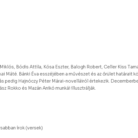
Miklós, Bódis Attila, Kósa Eszter, Balogh Robert, Celler Kiss Tam
ai Máté. Bánki Éva esszéjében a művészet és az őrület határait k
ás pedig Hajnóczy Péter Márai-novelláiról értekezik. Decemberben
ász Rokko és Mazán Anikó munkái illusztrálják.
sabban írok (versek)