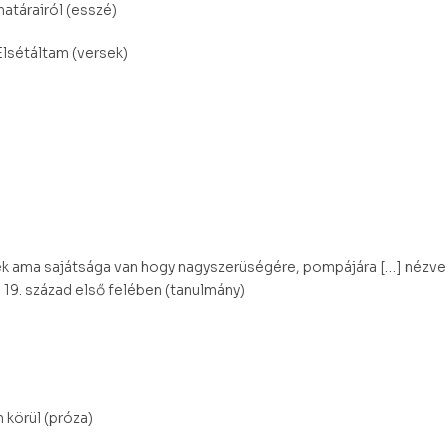
határairól (esszé)
Elsétáltam (versek)
k ama sajátsága van hogy nagyszerüségére, pompájára […] nézve 
 19. század első felében (tanulmány)
 körül (próza)