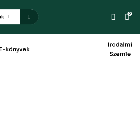
0
ák
Irodalmi
E-könyvek
Szemle