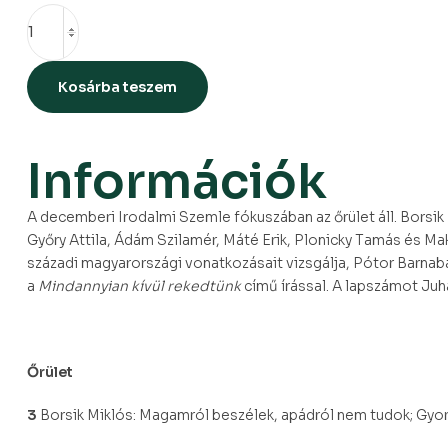
Kosárba teszem
Információk
A decemberi Irodalmi Szemle fókuszában az őrület áll. Borsik 
Győry Attila, Ádám Szilamér, Máté Erik, Plonicky Tamás és Mak
századi magyarországi vonatkozásait vizsgálja, Pótor Barnab
a
Mindannyian kívül rekedtünk
című írással. A lapszámot Juh
Őrület
3
Borsik Miklós: Magamról beszélek, apádról nem tudok; Gyor