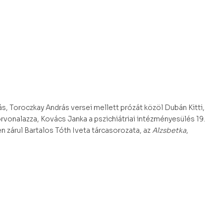
ás, Toroczkay András versei mellett prózát közöl Dubán Kitti,
örvonalazza, Kovács Janka a pszichiátriai intézményesülés 19.
 zárul Bartalos Tóth Iveta tárcasorozata, az
Alzsbetka
,