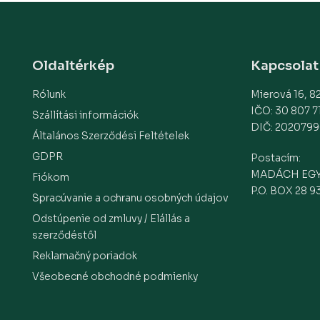
Oldaltérkép
Kapcsolat
Rólunk
Mierová 16, 82
IČO: 30 807 7
Szállítási információk
DIČ: 2020799
Általános Szerződési Feltételek
GDPR
Postacím:
MADÁCH EG
Fiókom
P.O. BOX 28 9
Spracúvanie a ochranu osobných údajov
Odstúpenie od zmluvy / Elállás a
szerződéstől
Reklamačný poriadok
Všeobecné obchodné podmienky