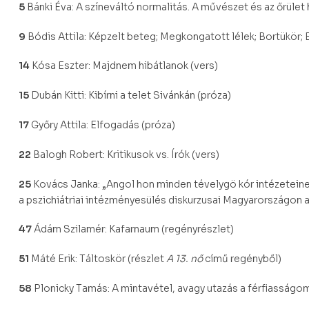
5
Bánki Éva: A színeváltó normalitás. A művészet és az őrület 
9
Bódis Attila: Képzelt beteg; Megkongatott lélek; Bortükör; 
14
Kósa Eszter: Majdnem hibátlanok (vers)
15
Dubán Kitti: Kibírni a telet Sivánkán (próza)
17
Győry Attila: Elfogadás (próza)
22
Balogh Robert: Kritikusok vs. Írók (vers)
25
Kovács Janka: „Angol hon minden tévelygö kór intézeteine
a pszichiátriai intézményesülés diskurzusai Magyarországon a
47
Ádám Szilamér: Kafarnaum (regényrészlet)
51
Máté Erik: Táltoskör (részlet
A 13. nő
című regényből)
58
Plonicky Tamás: A mintavétel, avagy utazás a férfiasságom