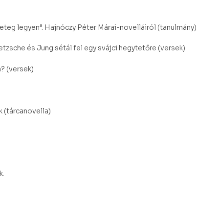
beteg legyen”. Hajnóczy Péter Márai-novelláiról (tanulmány)
etzsche és Jung sétál fel egy svájci hegytetőre (versek)
? (versek)
k (tárcanovella)
k.