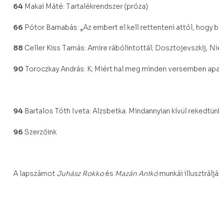
64
Makai Máté: Tartalékrendszer (próza)
66
Pótor Barnabás: „Az embert el kell rettenteni attól, hogy 
88
Celler Kiss Tamás: Amire rábólintottál; Dosztojevszkij, Ni
90
Toroczkay András: K; Miért hal meg minden versemben apa
94
Bartalos Tóth Iveta: Alzsbetka. Mindannyian kívül rekedtün
96
Szerzőink
A lapszámot
Juhász Rokko
és
Mazán Anikó
munkái illusztráljá