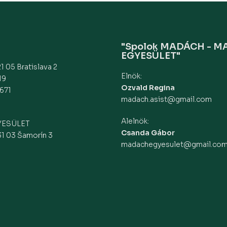
"Spolok MADÁCH - 
EGYESÜLET"
1 05 Bratislava 2
Elnök:
19
Ozvald Regina
671
madach.asist@gmail.com
Alelnök:
YESÜLET
Csanda Gábor
31 03 Šamorín 3
madachegyesulet@gmail.co