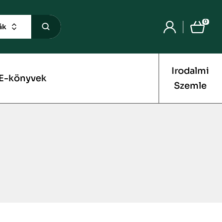
0
ák
Irodalmi
E-könyvek
Szemle