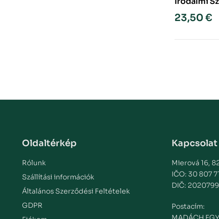
Irodalmi S
előfizetés
23,50
€
Oldaltérkép
Kapcsolat
Rólunk
Mierová 16, 82
IČO: 30 807 7
Szállítási információk
DIČ: 2020799
Általános Szerződési Feltételek
GDPR
Postacím:
MADÁCH EGY