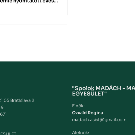
zemle nyomtatott éves
"Spolok MADÁCH - M
EGYESÜLET"
1 05 Bratislava 2
Elnök:
19
Ozvald Regina
671
madach.asist@gmail.com
Alelnök:
ESÜLET