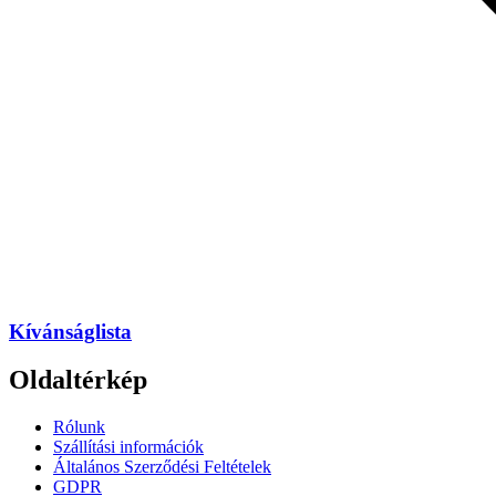
Kívánságlista
Oldaltérkép
Rólunk
Szállítási információk
Általános Szerződési Feltételek
GDPR