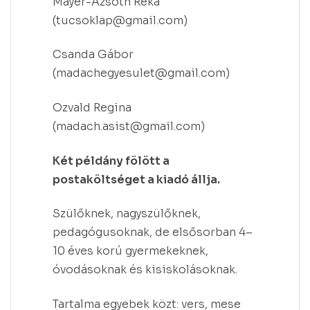
Mayer-Ázsoth Réka
(tucsoklap@gmail.com)
Csanda Gábor
(madachegyesulet@gmail.com)
Ozvald Regina
(madach.asist@gmail.com)
Két példány fölött a
postaköltséget a kiadó állja.
Szülőknek, nagyszülőknek,
pedagógusoknak, de elsősorban 4–
10 éves korú gyermekeknek,
óvodásoknak és kisiskolásoknak.
Tartalma egyebek közt: vers, mese