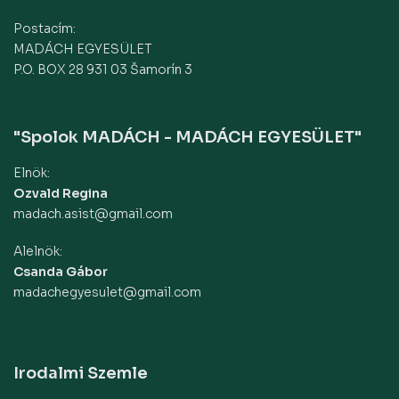
Postacím:
MADÁCH EGYESÜLET
P.O. BOX 28 931 03 Šamorín 3
"Spolok MADÁCH - MADÁCH EGYESÜLET"
Elnök:
Ozvald Regina
madach.asist@gmail.com
Alelnök:
Csanda Gábor
madachegyesulet@gmail.com
Irodalmi Szemle