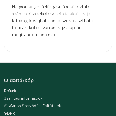
Hagyományos felfogású foglalkoztató:
számok összekötésével kialakuló rajz,
kifestő, kivágható és összeragasztható
figurák, kötés-varrás, rajz alapján
megírandó mese stb.
Oldaltérkép
Rólunk
Szállítási információk
Általános Szerződési Feltételek
GDPR