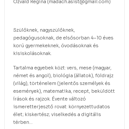
Ozvald Regina (madach.asist@gmail.com)
Szülőknek, nagyszülőknek,
pedagógusoknak, de elsősorban 4–10 éves
korú gyermekeknek, óvodásoknak és
kisiskolásoknak.
Tartalma egyebek közt: vers, mese (magyar,
német és angol), biológia (állatok), földrajz
(világ), történelem (jelentős személyek és
események), matematika, recept, beküldött
írások és rajzok. Évente változó
ismeretterjesztő rovat: környezettudatos
élet; kiskertész; viselkedés a digitális
térben…