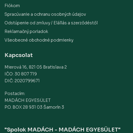
Fiókom
Spracúvanie a ochranu osobných údajov
Odstúpenie od zmluvy / Elállás a szerződéstől
Reklamačný poriadok
Všeobecné obchodné podmienky
Kapcsolat
Mierová 16, 821 05 Bratislava 2
IČO: 30 807 719
DIČ: 2020799671
Postacím:
MADÁCH EGYESÜLET
P.O. BOX 28 931 03 Šamorín 3
"Spolok MADÁCH - MADÁCH EGYESÜLET"