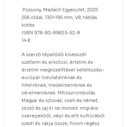
Pozsony, Madách Egyesület, 2025
256 oldal, 130×195 mm, V8, táblás
kötés
ISBN 978-80-89833-52-8
14 €
A szerző tépelődő kisesszéi
szellemi és erkölcsi, értelmi és
érzelmi megközelítései keletközép-
európai indulatainknak és
hiteinknek, hiedelmeinknek és
sérelmeinknek. Mítoszrombolás.
Magyar és szlovák, cseh és német,
zsidó és jaj ki ne mondd: migráns
cserepekből, népi és elit kultúrából
szedi és rakja össze, finom régész