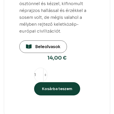
ösztönnel és kézzel, kifinomult
néprajzos hallással és érzékkel a
sosem volt, de mégis valahol a
mélyben rejtező keletközép-
európai civilizációt.
Beleolvasok
14,00
€
Kosárba teszem