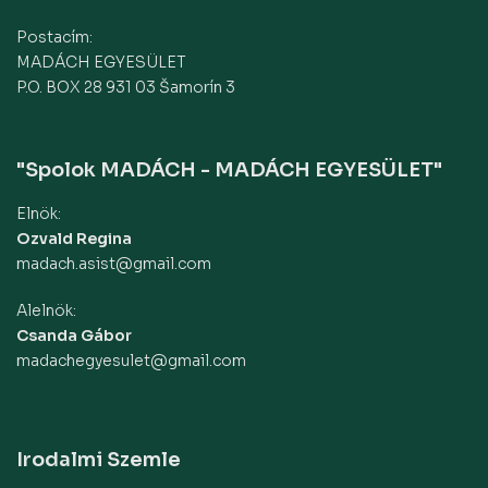
Postacím:
MADÁCH EGYESÜLET
P.O. BOX 28 931 03 Šamorín 3
"Spolok MADÁCH - MADÁCH EGYESÜLET"
Elnök:
Ozvald Regina
madach.asist@gmail.com
Alelnök:
Csanda Gábor
madachegyesulet@gmail.com
Irodalmi Szemle