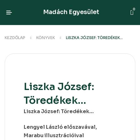
0
Madách Egyesület
KEZDŐLAP
KÖNYVEK
LISZKA JÓZSEF: TÖREDÉKEK…
Liszka József:
Töredékek…
Liszka József: Töredékek…
Lengyel László előszavával,
Marabu illusztrációival