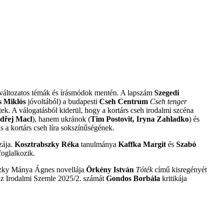
t változatos témák és írásmódok mentén. A lapszám
Szegedi
s Miklós
jóvoltából) a budapesti
Cseh Centrum
Cseh tenger
tek. A válogatásból kiderül, hogy a kortárs cseh irodalmi szcéna
dřej Macl
), hanem ukránok (
Tim Postovit, Iryna Zahladko
) és
s a kortárs cseh líra sokszínűségének.
zája.
Kosztrabszky Réka
tanulmánya
Kaffka Margit
és
Szabó
foglalkozik.
szky Mánya Ágnes novellája
Örkény István
Tóték
című kisregényét
Az Irodalmi Szemle 2025/2. számát
Gondos Borbála
kritikája