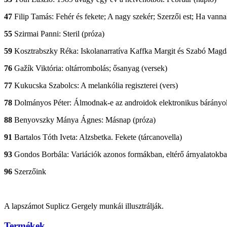
47
Filip Tamás: Fehér és fekete; A nagy szekér; Szerzői est; Ha vannak
55
Szirmai Panni: Steril (próza)
59
Kosztrabszky Réka: Iskolanarratíva Kaffka Margit és Szabó Mag
76
Gažík Viktória: oltárrombolás; ősanyag (versek)
77
Kukucska Szabolcs: A melankólia regiszterei (vers)
78
Dolmányos Péter: Álmodnak-e az androidok elektronikus bárányo
88
Benyovszky Mánya Ágnes: Másnap (próza)
91
Bartalos Tóth Iveta: Alzsbetka. Fekete (tárcanovella)
93
Gondos Borbála: Variációk azonos formákban, eltérő árnyalatokb
96
Szerzőink
A lapszámot Suplicz Gergely munkái illusztrálják.
Termékek