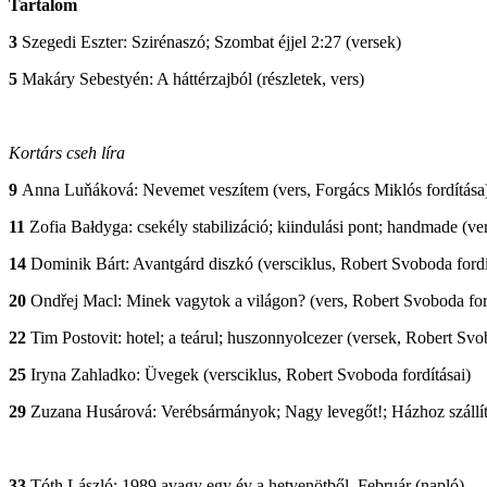
Tartalom
3
Szegedi Eszter: Szirénaszó; Szombat éjjel 2:27 (versek)
5
Makáry Sebestyén: A háttérzajból (részletek, vers)
Kortárs cseh líra
9
Anna Luňáková: Nevemet veszítem (vers, Forgács Miklós fordítása
11
Zofia Bałdyga: csekély stabilizáció; kiindulási pont; handmade (ve
14
Dominik Bárt: Avantgárd diszkó (versciklus, Robert Svoboda fordí
20
Ondřej Macl: Minek vagytok a világon? (vers, Robert Svoboda for
22
Tim Postovit: hotel; a teárul; huszonnyolcezer (versek, Robert Svo
25
Iryna Zahladko: Üvegek (versciklus, Robert Svoboda fordításai)
29
Zuzana Husárová: Verébsármányok; Nagy levegőt!; Házhoz szállítá
33
Tóth László: 1989 avagy egy év a hetvenötből. Február (napló)