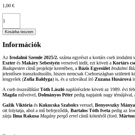
1,00
€
Kosárba teszem
Információk
Az
Irodalmi Szemle 2025/2.
száma egyrészt a kortárs cseh irodalmi 
Eszter
és
Makáry Sebestyén
verseivel indít, ezt követi a
Kortárs cse
Budapesten
című projektje keretében, a
Bázis Egyesület
Irodalmi Báz
jelentősen transzkulturális, hiszen nemcsak Csehországban született k
lengyelek (
Zofia Bałdyga
) is, és a szlovákul író
Zuzana Husárová
i
A cseh összeállítást
Tóth László
naplórészlete követi az 1989. évi fe
Magda
műveivel,
Dolmányos Péter
pedig napjaink nagy témájával, a
Gažík Viktória
és
Kukucska Szabolcs
verssel,
Benyovszky Mánya
ott folytatja, ahol a mű befejeződik,
Bartalos Tóth Iveta
pedig az Iro
zárja
Ilma Rakusa
Magány pergő errel
című kötetéről (ford.
Márton