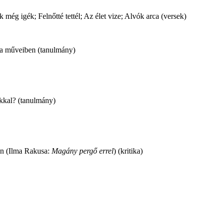
 még igék; Felnőtté tettél; Az élet vize; Alvók arca (versek)
da műveiben (tanulmány)
kkal? (tanulmány)
an (Ilma Rakusa:
Magány pergő errel
) (kritika)