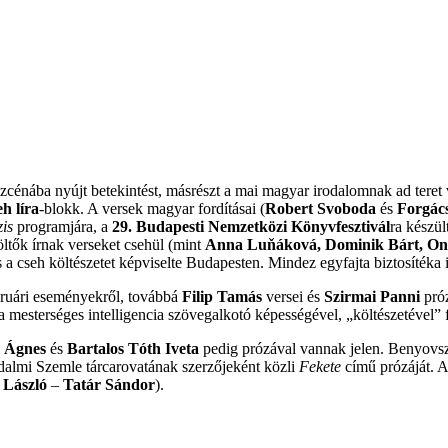
szcénába nyújt betekintést, másrészt a mai magyar irodalomnak ad tere
h líra
-blokk. A versek magyar fordításai (
Robert Svoboda
és
Forgác
is
programjára, a
29. Budapesti Nemzetközi Könyvfesztivál
ra készül
öltők írnak verseket csehül (mint
Anna
Luňáková, Dominik Bárt, On
s a cseh költészetet képviselte Budapesten. Mindez egyfajta biztosítéka i
bruári eseményekről, továbbá
Filip Tamás
versei és
Szirmai Panni
pró
 mesterséges intelligencia szövegalkotó képességével, „költészetével” 
 Ágnes
és
Bartalos Tóth Iveta
pedig prózával vannak jelen. Benyov
dalmi Szemle tárcarovatának szerzőjeként közli
Fekete
című prózáját. 
 László
–
Tatár Sándor
).