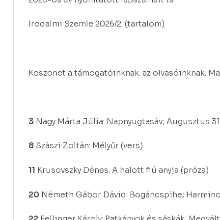
Irodalmi Szemle 2026/2. (tartalom)
Köszönet a támogatóinknak: az olvasóinknak. Ma
3
Nagy Márta Júlia: Napnyugtasáv; Augusztus 31.
8
Szászi Zoltán: Mélyűr (vers)
11
Krusovszky Dénes: A halott fiú anyja (próza)
20
Németh Gábor Dávid: Bogáncspihe; Harminc
22
Fellinger Károly: Patkányok és sáskák; Megvál