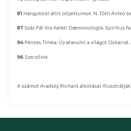
81
Hangokból átírt objektumok. N. Tóth Anikó b
87
Száz Pál: Kis Keleti Dæmonologia. Spiritus fa
94
Pénzes Tímea: Újratanulni a világot Oskarral.
96
Szerzőink
A számot Aradský Richard alkotásai illusztrálják