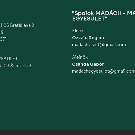
"Spolok MADÁCH - 
EGYESÜLET"
1 05 Bratislava 2
Elnök:
19
Ozvald Regina
671
madach.asist@gmail.com
Alelnök:
YESÜLET
Csanda Gábor
31 03 Šamorín 3
madachegyesulet@gmail.co