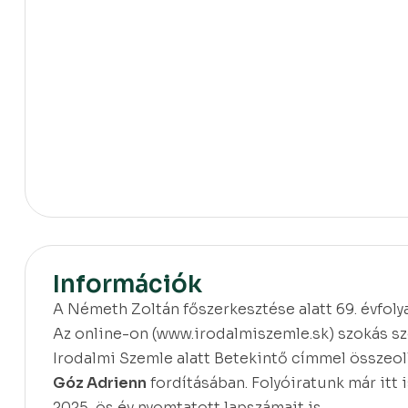
Információk
A Németh Zoltán főszerkesztése alatt 69. évfolya
Az online-on (www.irodalmiszemle.sk) szokás sze
Irodalmi Szemle alatt Betekintő címmel összeol
Góz Adrienn
fordításában. Folyóiratunk már itt 
2025-ös év nyomtatott lapszámait is.