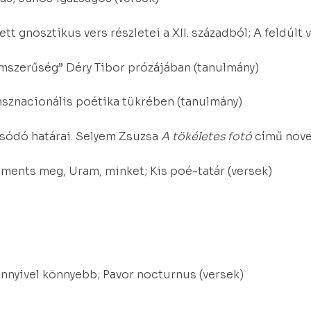
t gnosztikus vers részletei a XII. századból; A feldúlt v
lmszerűség” Déry Tibor prózájában (tanulmány)
nsznacionális poétika tükrében (tanulmány)
osódó határai. Selyem Zsuzsa
A tökéletes fotó
című nove
 ments meg, Uram, minket; Kis poé-tatár (versek)
nyivel könnyebb; Pavor nocturnus (versek)