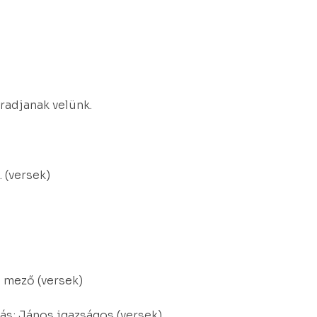
radjanak velünk.
 (versek)
 mező (versek)
tás; János igazságos (versek)