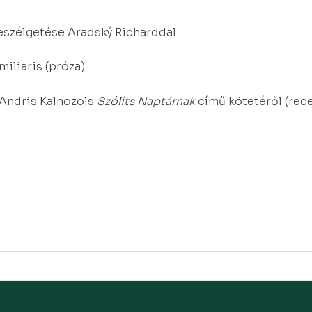
eszélgetése Aradský Richarddal
miliaris (próza)
 Andris Kalnozols
Szólíts Naptárnak
című kötetéről (rec
.