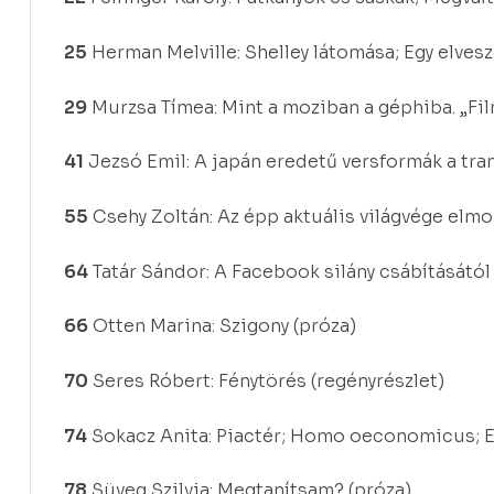
25
Herman Melville: Shelley látomása; Egy elveszet
29
Murzsa Tímea: Mint a moziban a géphiba. „Fi
41
Jezsó Emil: A japán eredetű versformák a tra
55
Csehy Zoltán: Az épp aktuális világvége elm
64
Tatár Sándor: A Facebook silány csábításától
66
Otten Marina: Szigony (próza)
70
Seres Róbert: Fénytörés (regényrészlet)
74
Sokacz Anita: Piactér; Homo oeconomicus; En
78
Süveg Szilvia: Megtanítsam? (próza)