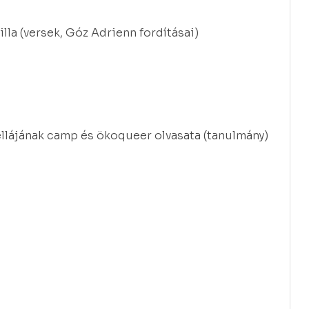
illa (versek, Góz Adrienn fordításai)
llájának camp és ökoqueer olvasata (tanulmány)