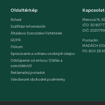
Oldaltérkép
Kapcsolat
Rólunk
Mierová 16, 82
IČO: 30 807 7
Szállítási információk
DIČ: 2020799
Általános Szerződési Feltételek
GDPR
Postacím:
MADÁCH EG
Fiókom
P.O. BOX 28 9
Spracúvanie a ochranu osobných údajov
Odstúpenie od zmluvy / Elállás a
szerződéstől
Reklamačný poriadok
Všeobecné obchodné podmienky