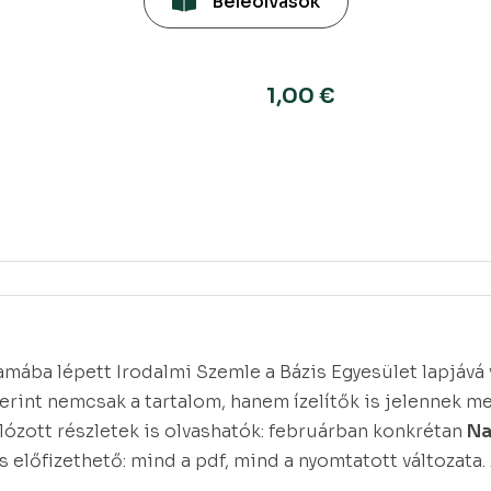
Beleolvasok
1,00
€
mába lépett Irodalmi Szemle a Bázis Egyesület lapjává v
rint nemcsak a tartalom, hanem ízelítők is jelennek meg
lózott részletek is olvashatók: februárban konkrétan
Na
is előfizethető: mind a pdf, mind a nyomtatott változata