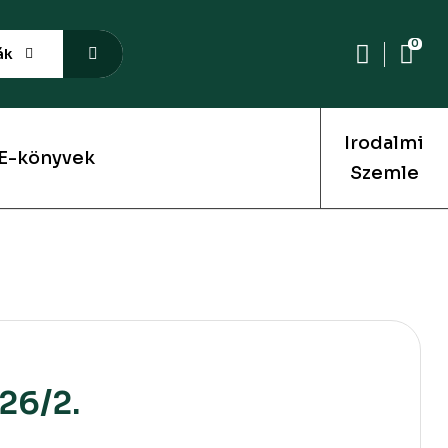
0
ák
Irodalmi
E-könyvek
Szemle
26/2.